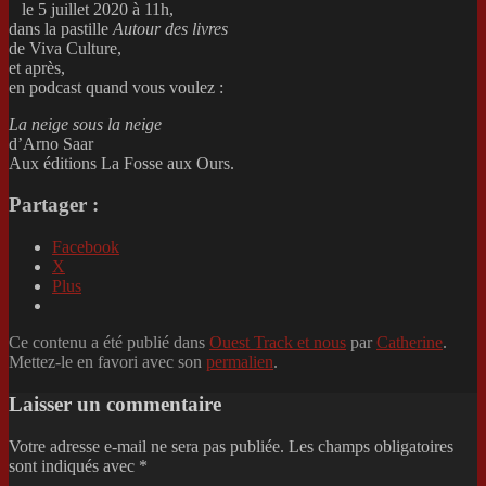
le 5 juillet 2020 à 11h,
dans la pastille
Autour des livres
de Viva Culture,
et après,
en podcast quand vous voulez :
La neige sous la neige
d’Arno Saar
Aux éditions La Fosse aux Ours.
Partager :
Facebook
X
Plus
Ce contenu a été publié dans
Ouest Track et nous
par
Catherine
.
Mettez-le en favori avec son
permalien
.
Laisser un commentaire
Votre adresse e-mail ne sera pas publiée.
Les champs obligatoires
sont indiqués avec
*