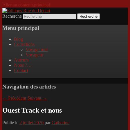
Aller au contenu principal
Recherche
Incitation au voyage, du roman noir au
Editions Rue du Départ
poème.
Menu principal
Blog
Collections
Voyage noir
Voyageur
Auteurs
Nous ?…
Contact
Navigation des articles
←
Précédent
Suivant
→
Ouest Track et nous
Publié le
2 juillet 2020
par
Catherine